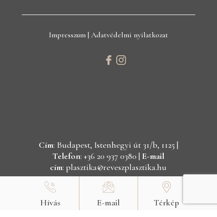
Impresszum
|
Adatvédelmi nyilatkozat
Cím
: Budapest, Istenhegyi út 31/b, 1125 |
Telefon
: +36 20 937 0380 |
E-mail
cím
:
plasztika@reveszplasztika.hu
Copyright © 2021 Révész Plasztika | Minden jog
fenntartva.
Hívás
E-mail
Térkép