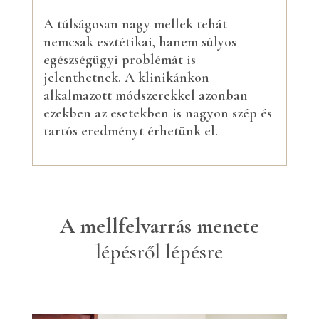
A túlságosan nagy mellek tehát
nemcsak esztétikai, hanem súlyos
egészségügyi problémát is
jelenthetnek. A klinikánkon
alkalmazott módszerekkel azonban
ezekben az esetekben is nagyon szép és
tartós eredményt érhetünk el.
A mellfelvarrás menete
lépésről lépésre