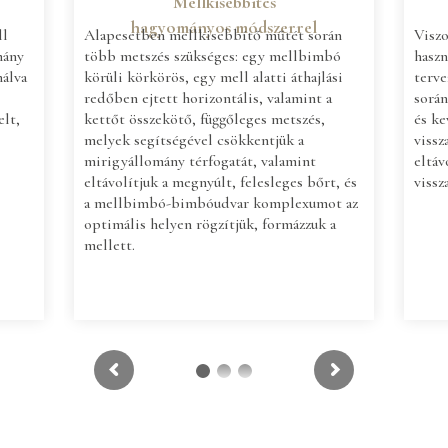
Mellkisebbítés
hagyományos módszerrel
ll
Alapesetben mellkisebbítő műtét során
Visz
mány
több metszés szükséges: egy mellbimbó
haszn
nálva
körüli körkörös, egy mell alatti áthajlási
terve
redőben ejtett horizontális, valamint a
során
elt,
kettőt összekötő, függőleges metszés,
és k
melyek segítségével csökkentjük a
vissz
mirigyállomány térfogatát, valamint
eltáv
eltávolítjuk a megnyúlt, felesleges bőrt, és
vissza
a mellbimbó-bimbóudvar komplexumot az
optimális helyen rögzítjük, formázzuk a
mellett.