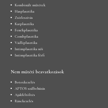
Kombinált műtétek
Hasplasztika
Zsírleszívás
Karplasztika
Fenékplasztika
Combplasztika
Vádliplasztika
Intimplasztika női
Intimplasztika férfi
Nem műtéti beavatkozások
Botoxkezelés
APTOS szálbehúzás
Ajakfeltöltés
Ránckezelés