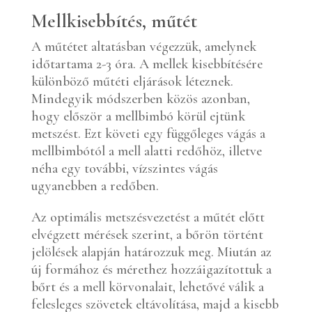
Mellkisebbítés, műtét
A műtétet altatásban végezzük, amelynek
időtartama 2-3 óra. A mellek kisebbítésére
különböző műtéti eljárások léteznek.
Mindegyik módszerben közös azonban,
hogy először a mellbimbó körül ejtünk
metszést. Ezt követi egy függőleges vágás a
mellbimbótól a mell alatti redőhöz, illetve
néha egy további, vízszintes vágás
ugyanebben a redőben.
Az optimális metszésvezetést a műtét előtt
elvégzett mérések szerint, a bőrön történt
jelölések alapján határozzuk meg. Miután az
új formához és mérethez hozzáigazítottuk a
bőrt és a mell körvonalait, lehetővé válik a
felesleges szövetek eltávolítása, majd a kisebb