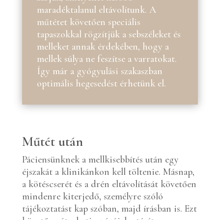
maradéktalanul eltávolítunk. A
műtétet követően speciális
tapaszokkal rögzítjük a sebszéleket és
melleket annak érdekében, hogy a
mellek súlya ne feszítse a varratokat.
Így már a gyógyulási szakaszban
optimális hegesedést érhetünk el.
Műtét után
Páciensünknek a mellkisebbítés után egy
éjszakát a klinikánkon kell töltenie. Másnap,
a kötéscserét és a drén eltávolítását követően
mindenre kiterjedő, személyre szóló
tájékoztatást kap szóban, majd írásban is. Ezt