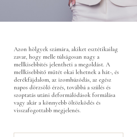
Azon hölgyek számára, akiket esztétikailag
zavar, hogy melle túlságosan nagy a
mellkisebbítés jelentheti a megoldást. A
mellkisebbítő műtét okai lehetnek a hát-, és
derékfájdalom, az izomhúzódás, az egész
napos dörzsölő érzés, továbbá a szülés és
szoptatás utáni deformálódások formálása
vagy akár a könnyebb öltözködés és
visszafogottabb megjelenés.