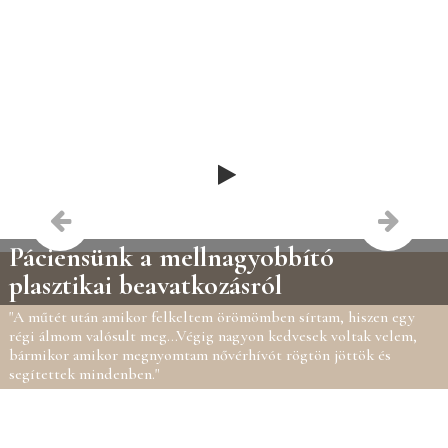
Páciensünk a mellnagyobbító
plasztikai beavatkozásról
"A műtét után amikor felkeltem örömömben sírtam, hiszen egy
régi álmom valósult meg...Végig nagyon kedvesek voltak velem,
bármikor amikor megnyomtam nővérhívót rögtön jöttök és
segítettek mindenben."