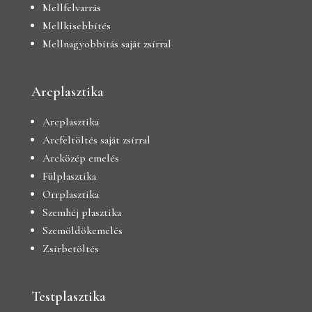
Mellfelvarrás
Mellkisebbítés
Mellnagyobbítás saját zsírral
Arcplasztika
Arcplasztika
Arcfeltöltés saját zsírral
Arcközép emelés
Fülplasztika
Orrplasztika
Szemhéj plasztika
Szemöldökemelés
Zsírbetöltés
Testplasztika