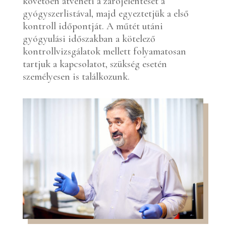
követően átveheti a zárójelentését a
gyógyszerlistával, majd egyeztetjük a első
kontroll időpontját. A műtét utáni
gyógyulási időszakban a kötelező
kontrollvizsgálatok mellett folyamatosan
tartjuk a kapcsolatot, szükség esetén
személyesen is találkozunk.